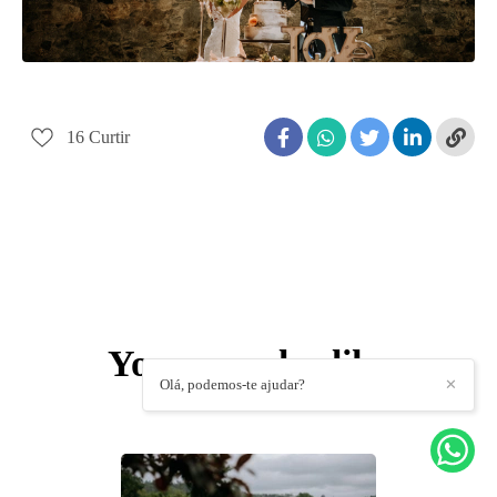
16
Curtir
You may also like
Olá, podemos-te ajudar?
✕