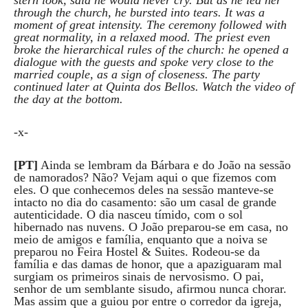
stern look, said he would never cry. But as he led her
through the church, he bursted into tears. It was a
moment of great intensity. The ceremony followed with
great normality, in a relaxed mood. The priest even
broke the hierarchical rules of the church: he opened a
dialogue with the guests and spoke very close to the
married couple, as a sign of closeness. The party
continued later at Quinta dos Bellos. Watch the video of
the day at the bottom.
-x-
[PT]
Ainda se lembram da Bárbara e do João na sessão
de namorados? Não? Vejam aqui o que fizemos com
eles. O que conhecemos deles na sessão manteve-se
intacto no dia do casamento: são um casal de grande
autenticidade. O dia nasceu tímido, com o sol
hibernado nas nuvens. O João preparou-se em casa, no
meio de amigos e família, enquanto que a noiva se
preparou no Feira Hostel & Suites. Rodeou-se da
família e das damas de honor, que a apaziguaram mal
surgiam os primeiros sinais de nervosismo. O pai,
senhor de um semblante sisudo, afirmou nunca chorar.
Mas assim que a guiou por entre o corredor da igreja,