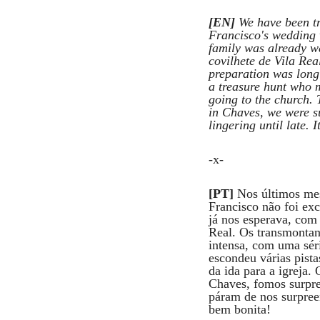
11
Curtir
[EN]
We have been tr
Francisco's wedding 
Comentar
family was already wa
covilhete de Vila Rea
preparation was long 
a treasure hunt who m
going to the church. 
in Chaves, we were su
lingering until late.
-x-
[PT]
Nos últimos mes
Francisco não foi ex
já nos esperava, com 
Real. Os transmontano
intensa, com uma sér
escondeu várias pist
da ida para a igreja.
Chaves, fomos surpre
páram de nos surpreen
bem bonita!