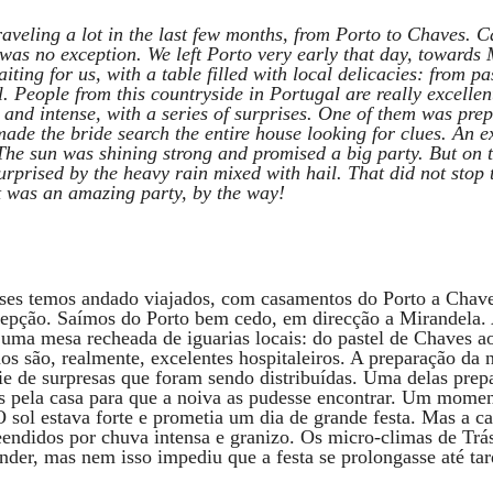
aveling a lot in the last few months, from Porto to Chaves. C
was no exception. We left Porto very early that day, towards 
iting for us, with a table filled with local delicacies: from p
l. People from this countryside in Portugal are really excellen
and intense, with a series of surprises. One of them was pre
ade the bride search the entire house looking for clues. An e
The sun was shining strong and promised a big party. But on 
rprised by the heavy rain mixed with hail. That did not stop 
 It was an amazing party, by the way!
es temos andado viajados, com casamentos do Porto a Chave
cepção. Saímos do Porto bem cedo, em direcção a Mirandela. 
uma mesa recheada de iguarias locais: do pastel de Chaves ao
s são, realmente, excelentes hospitaleiros. A preparação da n
ie de surpresas que foram sendo distribuídas. Uma delas prep
as pela casa para que a noiva as pudesse encontrar. Um mome
 O sol estava forte e prometia um dia de grande festa. Mas a 
endidos por chuva intensa e granizo. Os micro-climas de Tr
der, mas nem isso impediu que a festa se prolongasse até tar