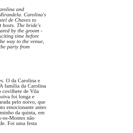
arolina and
Mirandela. Carolina's
astel de Chaves to
t hosts. The bride's
pared by the groom -
xciting time before
the way to the venue,
the party from
s. O da Carolina e
A família da Carolina
 covilhete de Vila
oiva foi longa e
arada pelo noivo, que
nto emocionante antes
caminho da quinta, em
ás-os-Montes não
de. Foi uma festa