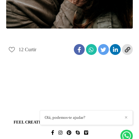
12
Curtir
Olá, podemos-te ajudar?
✕
FEEL CREATIONS - WEDDING PHOTO & FILM
/
CONTACT