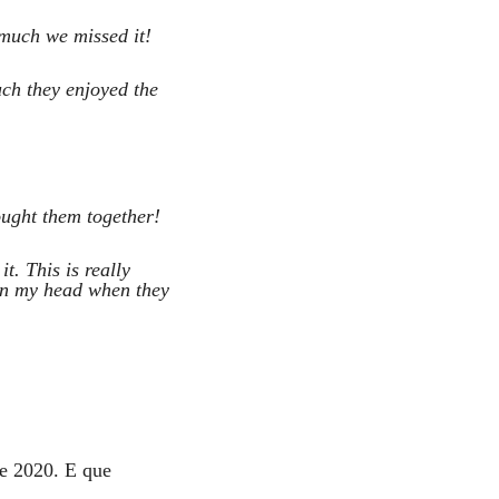
much we missed it!
ch they enjoyed the
ought them together!
t. This is really
 in my head when they
de 2020. E que