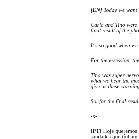
13
Curtir
[EN]
Today we want t
Comentar
Carla and Tino were 
final result of the ph
It's so good when we 
For the e-session, t
Tino was super nervou
what we hear the mos
give us these warnin
So, for the final resu
-x-
[PT]
Hoje queremos p
saudades que tínham