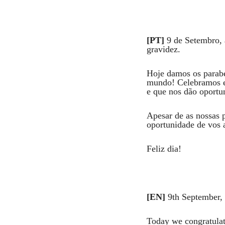
Comentar
[PT]
9 de Setembro, 
gravidez.
Hoje damos os parabé
mundo! Celebramos e
e que nos dão oportun
Apesar de as nossas p
oportunidade de vos 
Feliz dia!
[EN]
9th September, 
Today we congratulate