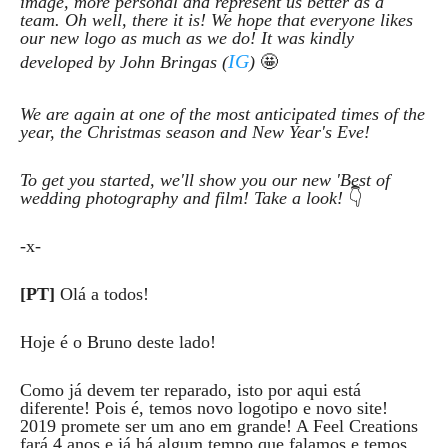
image, more personal and represent us better as a
team. Oh well, there it is! We hope that everyone likes
our new logo as much as we do! It was kindly
IG
developed by John Bringas (
)
🤩
We are again at one of the most anticipated times of the
year, the Christmas season and New Year's Eve!
To get you started, we'll show you our new 'Best of
wedding photography and film! Take a look!
👇
-x-
[PT]
Olá a todos!
Hoje é o Bruno deste lado!
Como já devem ter reparado, isto por aqui está
diferente! Pois é, temos novo logotipo e novo site!
2019 promete ser um ano em grande! A Feel Creations
fará 4 anos e já há algum tempo que falamos e temos