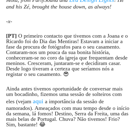
Mota, from PartySound and
! He
and his Zé, brought the house down, as always!
-x-
[PT]
O primeiro contacto que tivemos com a Joana e o
Ricardo foi do Dia das Mentiras! Estavam a iniciar a
fase da procura de fotógrafos para o seu casamento.
Contaram-nos um pouca da sua bonita história,
conheceram-se no coro da igreja que frequentam desde
meninos. Cresceram, juntaram-se e decidiram casar.
Desde logo tiveram a certeza que seríamos nós a
registar o seu casamento. 😎
Ainda antes tivemos oportunidade de conversar mais
um bocadinho, fizemos uma sessão de solteiros com
aqui
eles (vejam
a importância da sessão de
namorados). Ameaçados com mau tempo desde o início
da semana, lá fomos! Destino, Serra da Freita, uma das
mais belas de Portugal. Chuva? Não tivemos! Frio?
Sim, bastante! 😂