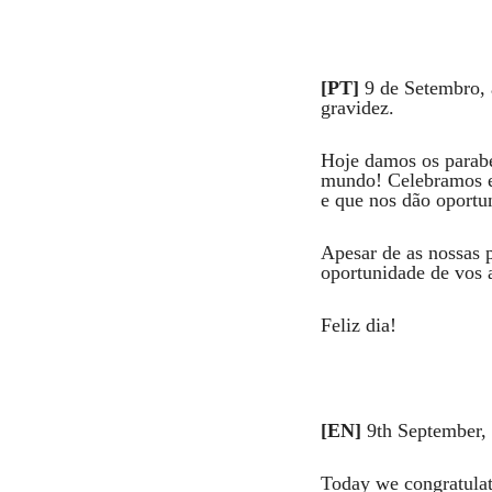
Comentar
[PT]
9 de Setembro, 
gravidez.
Hoje damos os parabé
mundo! Celebramos e
e que nos dão oportun
Apesar de as nossas p
oportunidade de vos 
Feliz dia!
[EN]
9th September, 
Today we congratulate