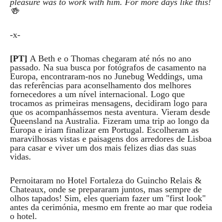
pleasure was to work with him. For more days like this!
🍻
-x-
[PT]
A Beth e o Thomas chegaram até nós no ano
passado. Na sua busca por fotógrafos de casamento na
Europa, encontraram-nos no Junebug Weddings, uma
das referências para aconselhamento dos melhores
fornecedores a um nível internacional. Logo que
trocamos as primeiras mensagens, decidiram logo para
que os acompanhássemos nesta aventura. Vieram desde
Queensland na Australia. Fizeram uma trip ao longo da
Europa e iriam finalizar em Portugal. Escolheram as
maravilhosas vistas e paisagens dos arredores de Lisboa
para casar e viver um dos mais felizes dias das suas
vidas.
Pernoitaram no Hotel Fortaleza do Guincho Relais &
Chateaux, onde se prepararam juntos, mas sempre de
olhos tapados! Sim, eles queriam fazer um "first look"
antes da cerimónia, mesmo em frente ao mar que rodeia
o hotel.