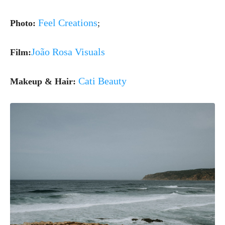
Feel Creations
Photo:
;
João Rosa Visuals
Film:
Cati Beauty
Makeup & Hair: